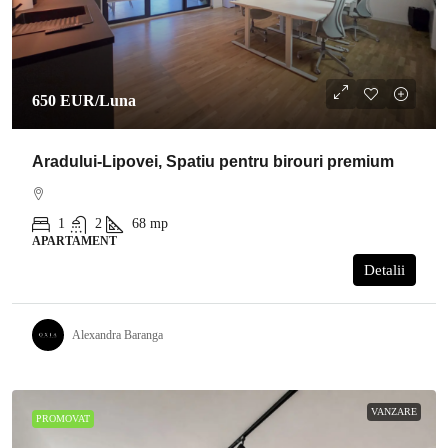
650 EUR
/Luna
Aradului-Lipovei, Spatiu pentru birouri premium
1
2
68
mp
APARTAMENT
Detalii
Alexandra Baranga
VANZARE
PROMOVAT