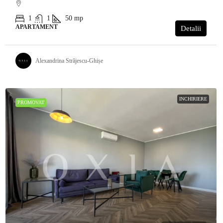
1
1
50
mp
APARTAMENT
Detalii
Alexandrina Străjescu-Ghișe
INCHIRIERE
PROMOVAT