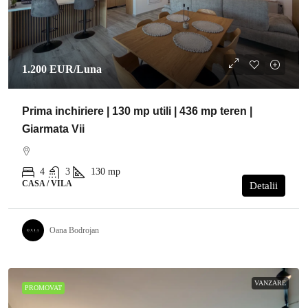
1.200 EUR
/Luna
Prima inchiriere | 130 mp utili | 436 mp teren |
Giarmata Vii
4
3
130
mp
CASA / VILA
Detalii
Oana Bodrojan
VANZARE
PROMOVAT