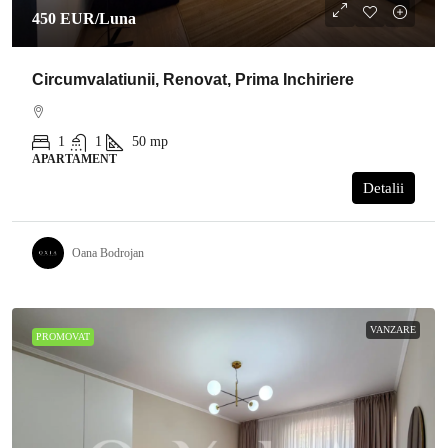
450 EUR
/Luna
Circumvalatiunii, Renovat, Prima Inchiriere
1
1
50
mp
APARTAMENT
Detalii
Oana Bodrojan
VANZARE
PROMOVAT