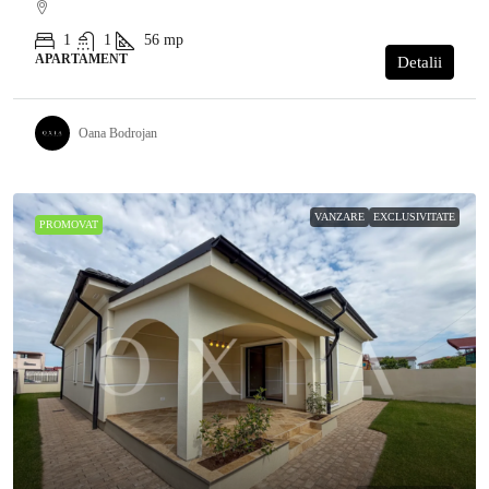
1
1
56
mp
APARTAMENT
Detalii
Oana Bodrojan
VANZARE
EXCLUSIVITATE
PROMOVAT