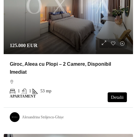
125.000 EUR
Giroc, Aleea cu Plopi – 2 Camere, Disponibil
Imediat
1
1
53
mp
APARTAMENT
Detalii
Alexandrina Străjescu-Ghișe