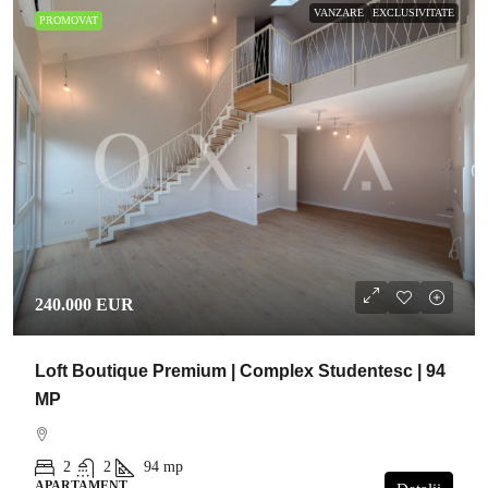
VANZARE
EXCLUSIVITATE
PROMOVAT
240.000 EUR
Loft Boutique Premium | Complex Studentesc | 94
MP
2
2
94
mp
APARTAMENT