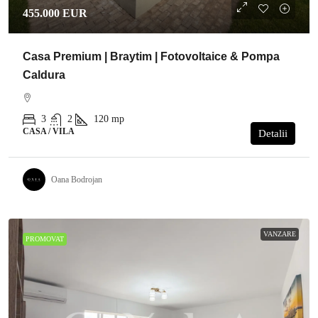
455.000 EUR
Casa Premium | Braytim | Fotovoltaice & Pompa
Caldura
3
2
120
mp
CASA / VILA
Detalii
Oana Bodrojan
VANZARE
PROMOVAT