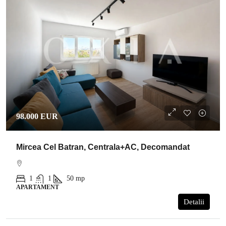
98.000 EUR
Mircea Cel Batran, Centrala+AC, Decomandat
1
1
50
mp
APARTAMENT
Detalii