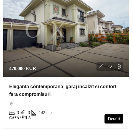
470.000 EUR
Eleganta contemporana, garaj incalzit si confort
fara compromisuri
3
3
142
mp
CASA / VILA
Detalii