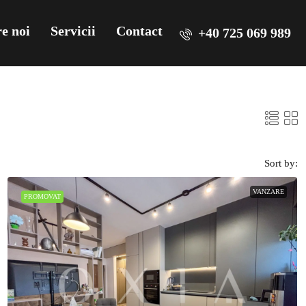
e noi
Servicii
Contact
+40 725 069 989
Sort by:
VANZARE
PROMOVAT