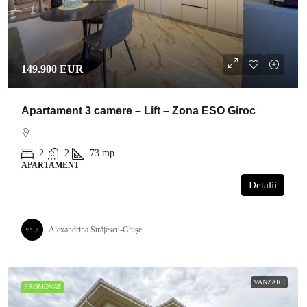
149.900 EUR
Apartament 3 camere – Lift – Zona ESO Giroc
2
2
73
mp
APARTAMENT
Detalii
Alexandrina Străjescu-Ghișe
VANZARE
PROMOVAT