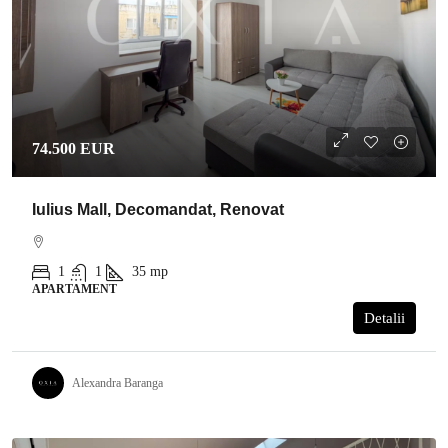
74.500 EUR
Iulius Mall, Decomandat, Renovat
1
1
35
mp
APARTAMENT
Detalii
Alexandra Baranga