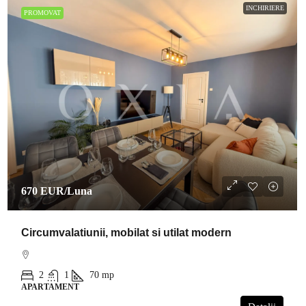
INCHIRIERE
PROMOVAT
670 EUR
/Luna
Circumvalatiunii, mobilat si utilat modern
2
1
70
mp
APARTAMENT