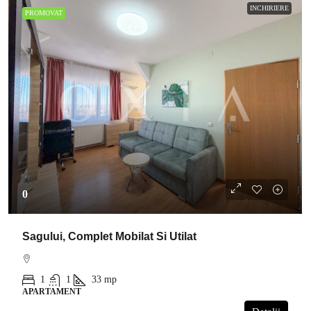
INCHIRIERE
PROMOVAT
0
Sagului, Complet Mobilat Si Utilat
1
1
33
mp
APARTAMENT