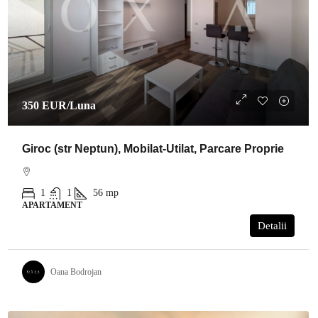
350 EUR
/Luna
Giroc (str Neptun), Mobilat-Utilat, Parcare Proprie
1
1
56
mp
APARTAMENT
Detalii
Oana Bodrojan