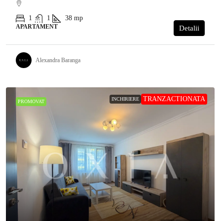
1
1
38
mp
APARTAMENT
Detalii
Alexandra Baranga
TRANZACTIONATA
INCHIRIERE
PROMOVAT