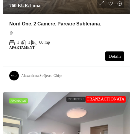
760 EUR
/Luna
Nord One, 2 Camere, Parcare Subterana.
1
1
60
mp
APARTAMENT
Detalii
Alexandrina Străjescu-Ghișe
TRANZACTIONATA
INCHIRIERE
PROMOVAT