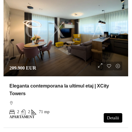
209.900 EUR
Eleganta contemporana la ultimul etaj | XCity
Towers
2
2
71
mp
APARTAMENT
Detalii