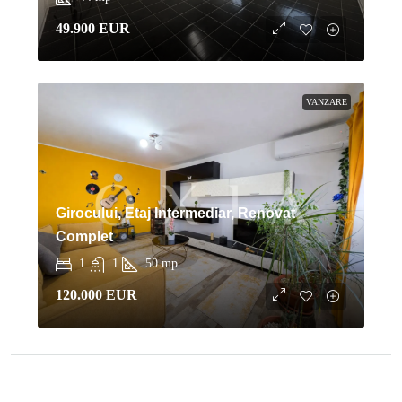
49.900 EUR
VANZARE
Girocului, Etaj Intermediar, Renovat
Complet
1
1
50
mp
120.000 EUR