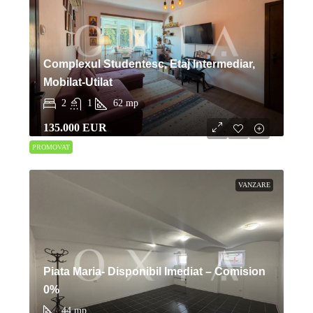
Complexul Studentesc, Etaj Intermediar,
Mobilat-Utilat
2
1
62
mp
135.000 EUR
PROMOVAT
VANZARE
Piata Maria- Disponibil Imediat – Comision
0%
44
mp