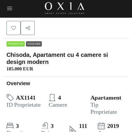
PROMOVAT
VANZARE
Chisoda, Apartament cu 4 camere si
design modern
185.000 EUR
Overview
AX1141
4
Apartament
ID Proprietate
Camere
Tip
Proprietate
3
3
111
2019