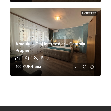
INCHIRIERE
Aradului – Etaj Intermediar – Centrala
Proprie
1
1
45
mp
400 EUR
/Luna