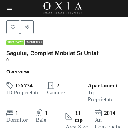
PROMOVAT
INCHIRIERE
Sagului, Complet Mobilat Si Utilat
0
Overview
OX734
2
Apartament
ID Proprietate
Camere
Tip
Proprietate
1
1
33
2014
Dormitor
Baie
mp
An
Area Size
Constructie