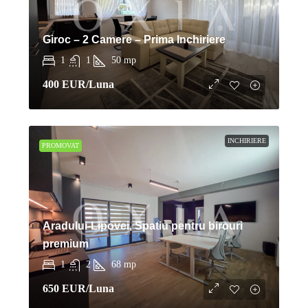
Giroc – 2 Camere – Prima Inchiriere
1
1
50
mp
400 EUR
/Luna
INCHIRIERE
PROMOVAT
Aradului-Lipovei, Spatiu pentru birouri
premium
1
2
68
mp
650 EUR
/Luna