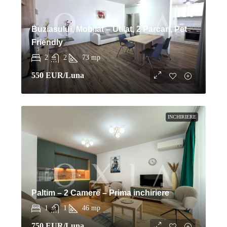
Buziasului, Mobilat – Utilat, 2 Parcari, Pet
Friendly
2
2
73
mp
550 EUR
/Luna
INCHIRIERE
Paltim – 2 Camere – Prima inchiriere
1
1
46
mp
750 EUR
/Luna