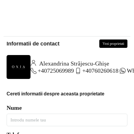
Informatii de contact
Vezi proprietati
Alexandrina Străjescu-Ghișe
+40725069989
+40760260618
Wh
Cereti informatii despre aceasta proprietate
Nume