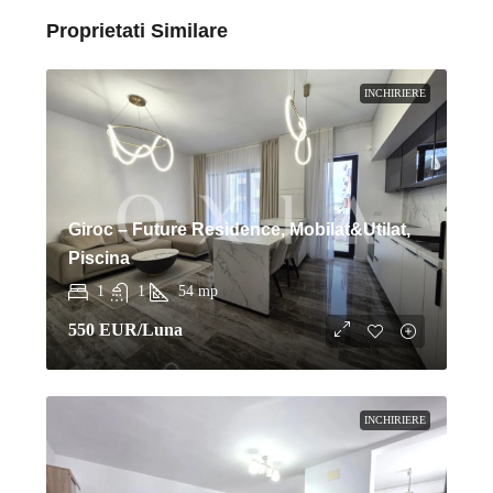
Proprietati Similare
INCHIRIERE
Giroc – Future Residence, Mobilat&Utilat,
Piscina
1
1
54
mp
550 EUR
/Luna
INCHIRIERE