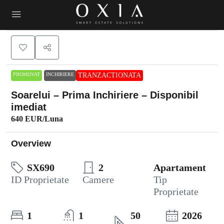
PROMOVAT
INCHIRIERE
TRANZACTIONATA
Soarelui – Prima Inchiriere – Disponibil
imediat
640 EUR
/Luna
Overview
SX690
2
Apartament
ID Proprietate
Camere
Tip
Proprietate
1
1
50
2026