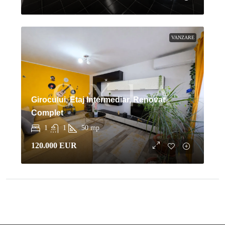
VANZARE
Girocului, Etaj Intermediar, Renovat
Complet
1
1
50
mp
120.000 EUR