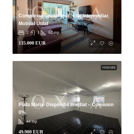
Complexul Studentesc, Etaj Intermediar,
Mobilat-Utilat
2
1
62
mp
135.000 EUR
VANZARE
Piata Maria- Disponibil Imediat – Comision
0%
44
mp
49.900 EUR