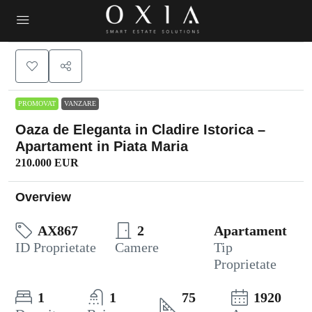
PROMOVAT
VANZARE
Oaza de Eleganta in Cladire Istorica –
Apartament in Piata Maria
210.000 EUR
Overview
AX867
2
Apartament
ID Proprietate
Camere
Tip
Proprietate
1
1
75
1920