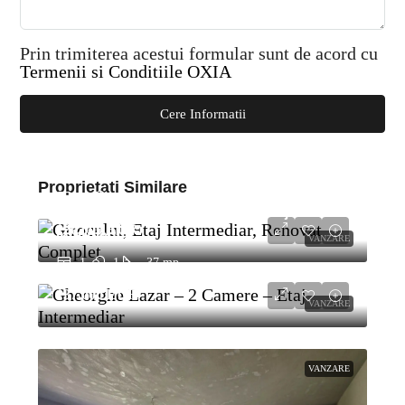
Prin trimiterea acestui formular sunt de acord cu
Termenii si Conditiile OXIA
Cere Informatii
Girocului, Etaj Intermediar, Renovat
Complet
Proprietati Similare
1
1
50
mp
Gheorghe Lazar – 2 Camere – Etaj
120.000 EUR
Intermediar
VANZARE
1
1
37
mp
137.000 EUR
VANZARE
VANZARE