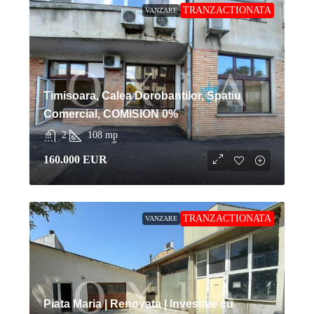
TRANZACTIONATA
VANZARE
Timisoara, Calea Dorobantilor, Spatiu
Comercial, COMISION 0%
2
108
mp
160.000 EUR
TRANZACTIONATA
VANZARE
Piata Maria | Renovata | Investitie cu