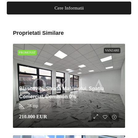
Cere Informatii
Proprietati Similare
VANZARE
PROMOVAT
Blascovici, Strada Maslinului, Spatiu
Comercial, Comision 0%
78
mp
210.000 EUR