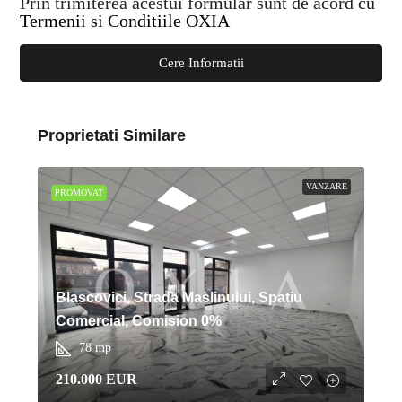
Prin trimiterea acestui formular sunt de acord cu
Termenii si Conditiile OXIA
Cere Informatii
Proprietati Similare
VANZARE
PROMOVAT
Blascovici, Strada Maslinului, Spatiu
Comercial, Comision 0%
78
mp
210.000 EUR