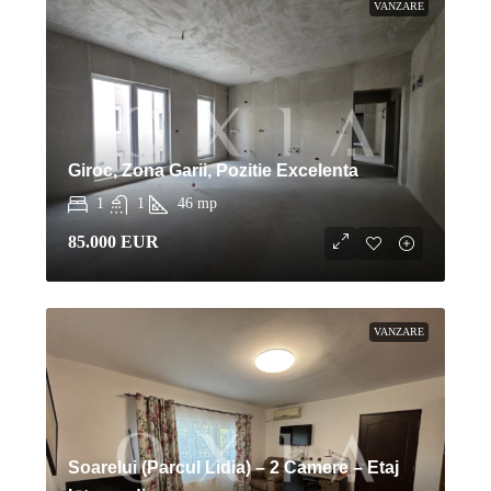
VANZARE
Giroc, Zona Garii, Pozitie Excelenta
1
1
46
mp
85.000 EUR
VANZARE
Soarelui (Parcul Lidia) – 2 Camere – Etaj