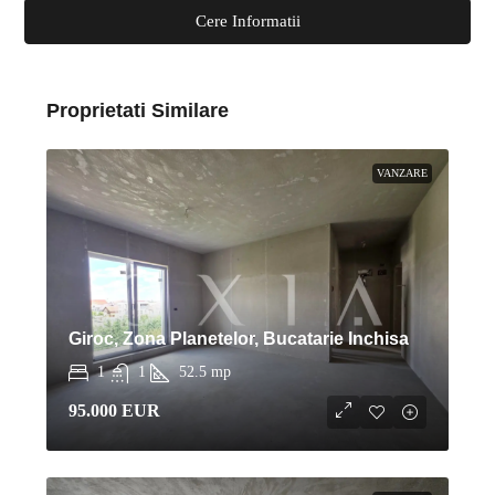
Cere Informatii
Proprietati Similare
VANZARE
Giroc, Zona Planetelor, Bucatarie Inchisa
1
1
52.5
mp
95.000 EUR