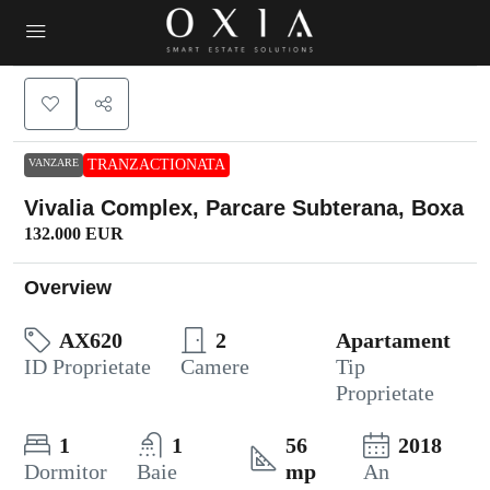
VANZARE
TRANZACTIONATA
Vivalia Complex, Parcare Subterana, Boxa
132.000 EUR
Overview
AX620
2
Apartament
ID Proprietate
Camere
Tip
Proprietate
1
1
56
2018
Dormitor
Baie
mp
An