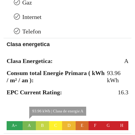
Gaz
Internet
Telefon
Clasa energetica
Clasa Energetica:
A
Consum total Energie Primara ( kWh
93.96
/ m² / an ):
kWh
EPC Current Rating:
16.3
93.96 kWh | Clasa de energie A
A+
A
B
C
D
E
F
G
H