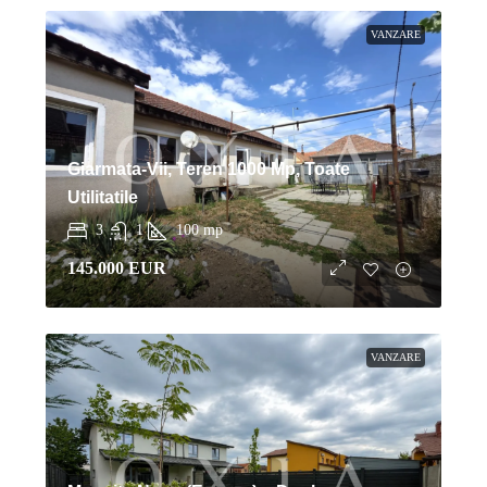
VANZARE
Giarmata-Vii, Teren 1000 Mp, Toate
Utilitatile
3
1
100
mp
145.000 EUR
VANZARE