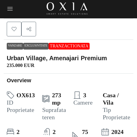
VANZARE
EXCLUSIVITATE
TRANZACTIONATA
Urban Village, Amenajari Premium
235.000 EUR
Overview
OX613
273
3
Casa /
ID
mp
Camere
Vila
Proprietate
Suprafata
Tip
teren
Proprietate
2
2
75
2024