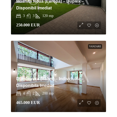
Mosnita Noua (Europa) – Duplex –
Disponibil Imediat
3
3
120
mp
250.000 EUR
VANZARE
Dumbravita (Babel) – Individuala –
Disponibila Imediat
4
2
200
mp
465.000 EUR