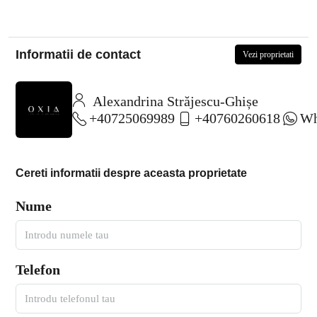
Informatii de contact
Vezi proprietati
Alexandrina Străjescu-Ghișe
+40725069989
+40760260618
Wh
Cereti informatii despre aceasta proprietate
Nume
Telefon