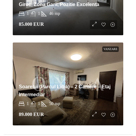
Giroc, Zona Garii, Pozitie Excelenta
1
1
46
mp
85.000 EUR
VANZARE
Soarelui (Parcul Lidia) – 2 Camere – Etaj
Intermediar
1
1
50
mp
89.000 EUR