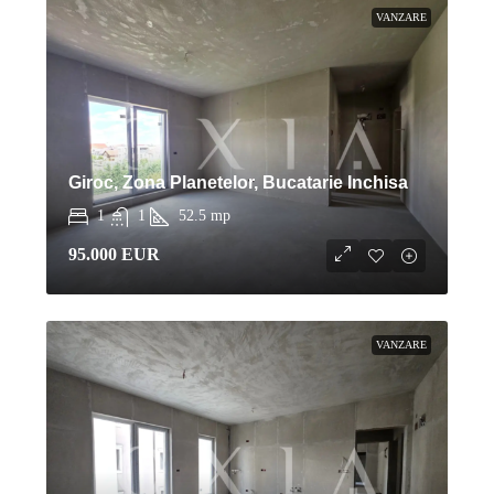
VANZARE
Giroc, Zona Planetelor, Bucatarie Inchisa
1
1
52.5
mp
95.000 EUR
VANZARE