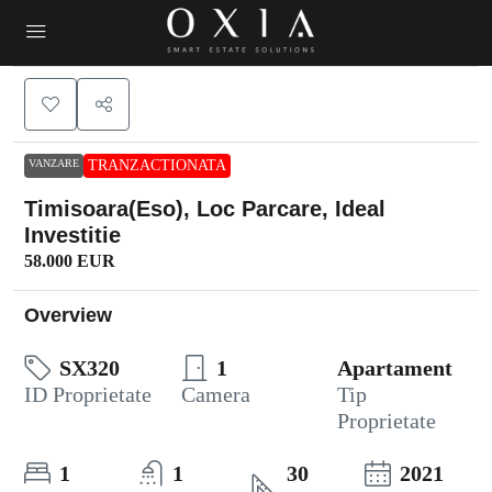
VANZARE
TRANZACTIONATA
Timisoara(Eso), Loc Parcare, Ideal
Investitie
58.000 EUR
Overview
SX320
1
Apartament
ID Proprietate
Camera
Tip
Proprietate
1
1
30
2021