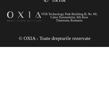
TikTok
VOX Technology Park Building B, No. 69,
Calea Torontalului, 6th floor
Timisoara, Romania
© OXIA - Toate drepturile rezervate