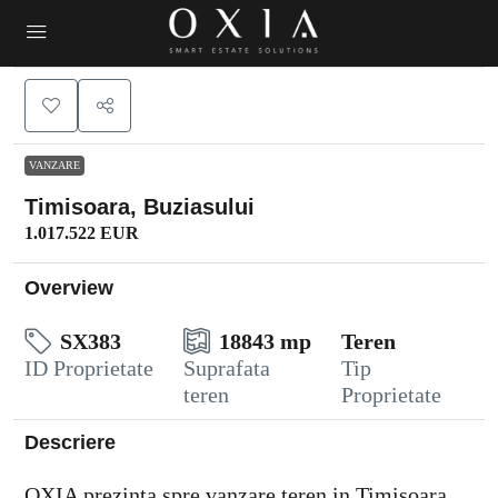
VANZARE
Timisoara, Buziasului
1.017.522 EUR
Overview
SX383
18843 mp
Teren
ID Proprietate
Suprafata
Tip
teren
Proprietate
Descriere
OXIA prezinta spre vanzare teren in Timisoara,