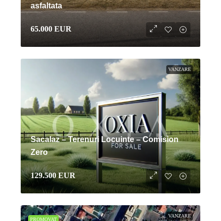
asfaltata
65.000 EUR
VANZARE
Sacalaz – Terenuri Locuinte – Comision
Zero
129.500 EUR
VANZARE
PROMOVAT