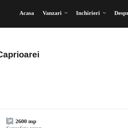
Acasa
Vanzari
Inchirieri
Despr
Caprioarei
2600 mp