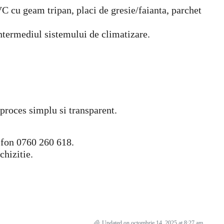
C cu geam tripan, placi de gresie/faianta, parchet
intermediul sistemului de climatizare.
 proces simplu si transparent.
lefon 0760 260 618.
chizitie.
Updated on octombrie 14, 2025 at 8:27 am