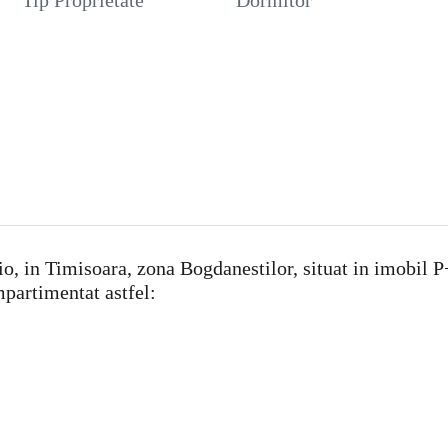
Tip Proprietate
Dormitor
, in Timisoara, zona Bogdanestilor, situat in imobil P+5
partimentat astfel: