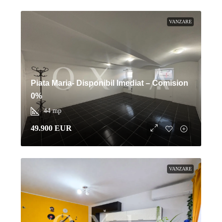
VANZARE
Piata Maria- Disponibil Imediat – Comision
0%
44
mp
49.900 EUR
VANZARE