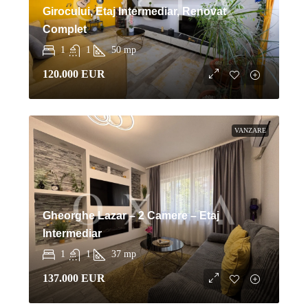
Girocului, Etaj Intermediar, Renovat
Complet
1
1
50
mp
120.000 EUR
VANZARE
Gheorghe Lazar – 2 Camere – Etaj
Intermediar
1
1
37
mp
137.000 EUR