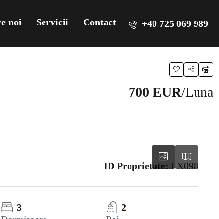
e noi
Servicii
Contact
+40 725 069 989
700 EUR
/Luna
ID Proprietate:
LX098
3
2