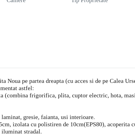
Camere
Tip Proprietate
ita Noua pe partea dreapta (cu acces si de pe Calea Urs
mentat astfel:
ta (combina frigorifica, plita, cuptor electric, hota, ma
aminat, gresie, faianta, usi interioare.
cm, izolata cu polistiren de 10cm(EPS80), acoperita cu
, iluminat stradal.