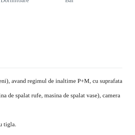
Dormitoare
Bai
eni), avand regimul de inaltime P+M, cu suprafata
sina de spalat rufe, masina de spalat vase), camera
 tigla.