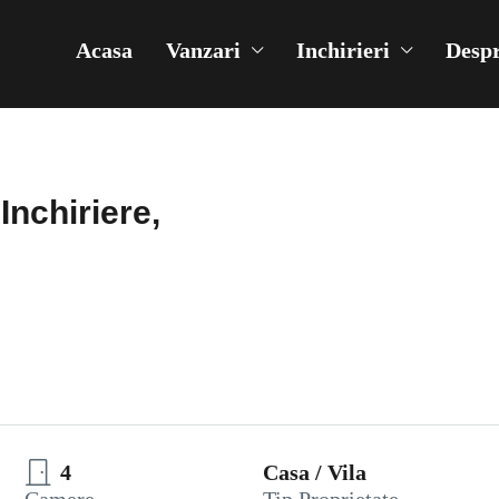
Acasa
Vanzari
Inchirieri
Despr
nchiriere,
4
Casa / Vila