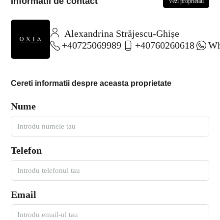
Informatii de contact
Vezi proprietati
Alexandrina Străjescu-Ghișe
+40725069989
+40760260618
Wh
Cereti informatii despre aceasta proprietate
Nume
Telefon
Email