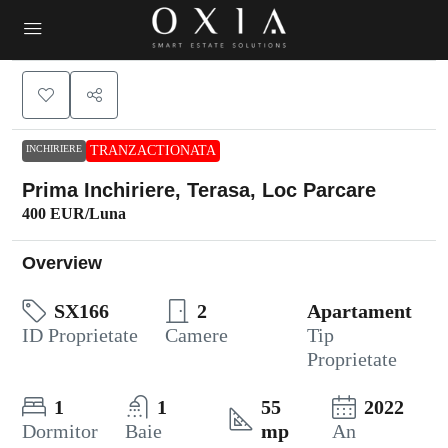
INCHIRIERE
TRANZACTIONATA
Prima Inchiriere, Terasa, Loc Parcare
400 EUR
/Luna
Overview
SX166
2
Apartament
ID Proprietate
Camere
Tip
Proprietate
1
1
55
2022
Dormitor
Baie
mp
An