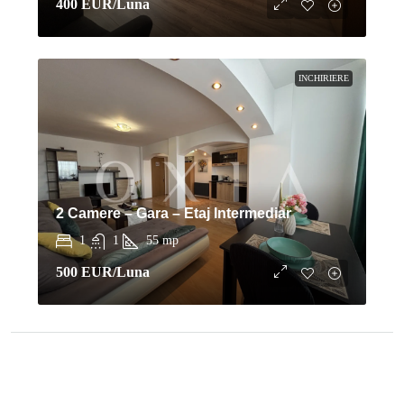
400 EUR
/Luna
INCHIRIERE
2 Camere – Gara – Etaj Intermediar
1
1
55
mp
500 EUR
/Luna