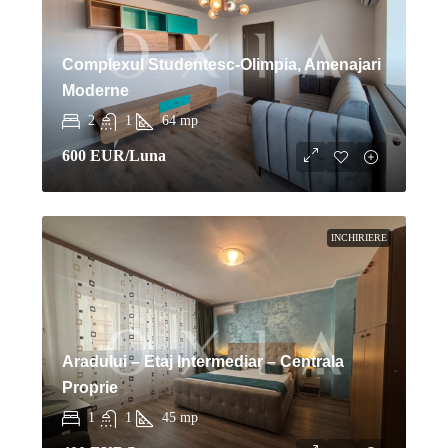
Complexul Studentesc-Olimpia, Amenajari
Moderne
2
1
64
mp
600 EUR
/Luna
INCHIRIERE
Aradului – Etaj Intermediar – Centrala
Proprie
1
1
45
mp