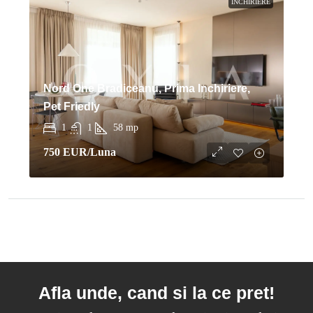
INCHIRIERE
Nord One Bradiceanu, Prima Inchiriere,
Pet Friedly
1
1
58
mp
750 EUR
/Luna
Afla unde, cand si la ce pret!