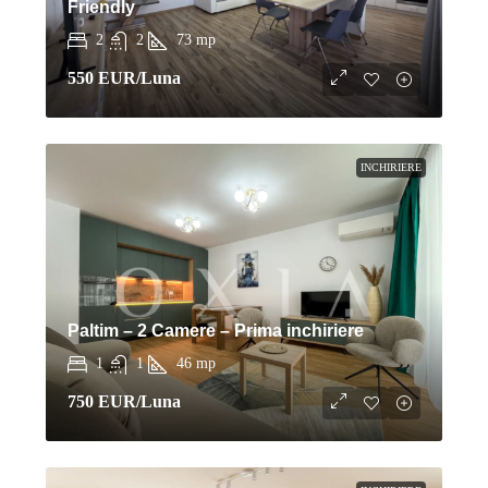
Friendly
2
2
73
mp
550 EUR
/Luna
INCHIRIERE
Paltim – 2 Camere – Prima inchiriere
1
1
46
mp
750 EUR
/Luna