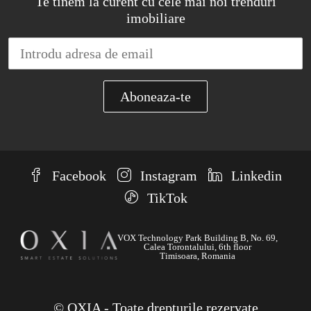
Te tinem la curent cu cele mai noi trenduri
imobiliare
Facebook
Instagram
Linkedin
TikTok
VOX Technology Park Building B, No. 69,
Calea Torontalului, 6th floor
Timisoara, Romania
© OXIA - Toate drepturile rezervate