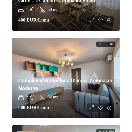
Giroc – 2 Camere – Prima Inchiriere
1
1
50
mp
400 EUR
/Luna
INCHIRIERE
Complexul Studentesc-Olimpia, Amenajari
Moderne
2
1
64
mp
600 EUR
/Luna
INCHIRIERE