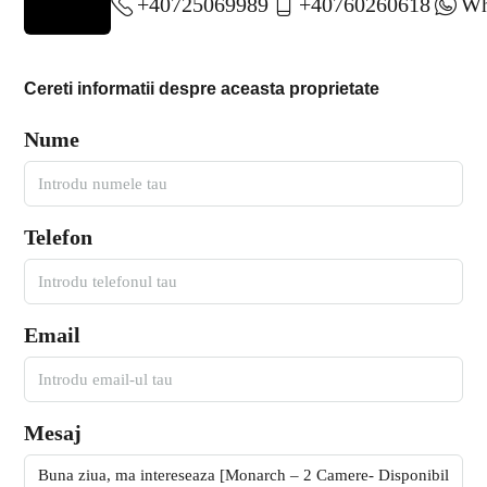
+40725069989
+40760260618
Wh
Cereti informatii despre aceasta proprietate
Nume
Telefon
Email
Mesaj