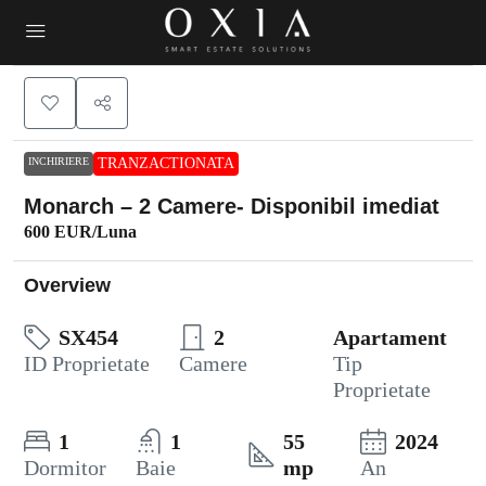
INCHIRIERE
TRANZACTIONATA
Monarch – 2 Camere- Disponibil imediat
600 EUR
/Luna
Overview
SX454
2
Apartament
ID Proprietate
Camere
Tip
Proprietate
1
1
55
2024
Dormitor
Baie
mp
An