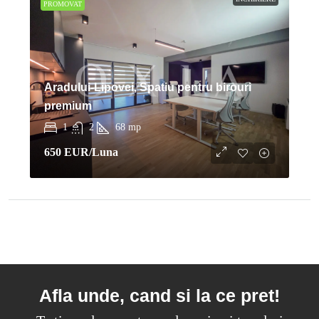
PROMOVAT
Aradului-Lipovei, Spatiu pentru birouri
premium
1
2
68
mp
650 EUR
/Luna
Afla unde, cand si la ce pret!