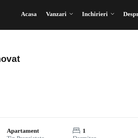
Acasa
Vanzari
Inchirieri
Despr
novat
Apartament
1