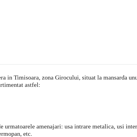
 in Timisoara, zona Girocului, situat la mansarda unui 
timentat astfel:
de urmatoarele amenajari: usa intrare metalica, usi inter
ermopan, etc.