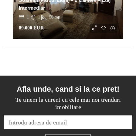
Soarelui (Parcul Lidia) – 2 Camere – Etaj
Intermediar
1
1
50
mp
89.000 EUR
Afla unde, cand si la ce pret!
Te tinem la curent cu cele mai noi trenduri
imobiliare