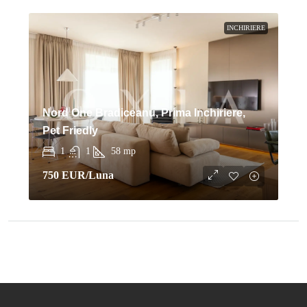
INCHIRIERE
Nord One Bradiceanu, Prima Inchiriere,
Pet Friedly
1
1
58
mp
750 EUR
/Luna