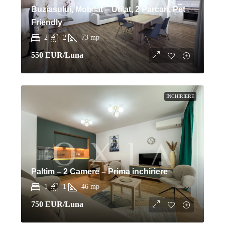
Buziasului, Mobilat – Utilat, 2 Parcari, Pet
Friendly
2
2
73
mp
550 EUR
/Luna
INCHIRIERE
Paltim – 2 Camere – Prima inchiriere
1
1
46
mp
750 EUR
/Luna