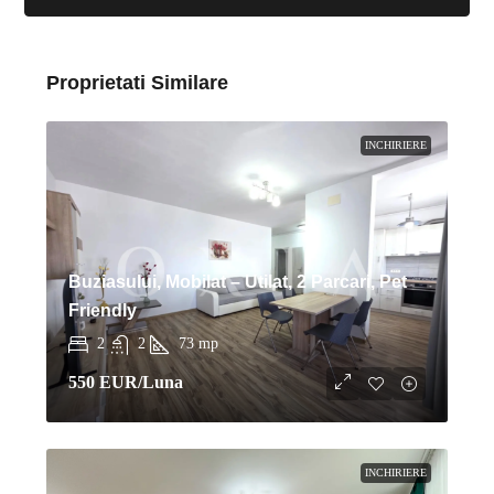
Proprietati Similare
INCHIRIERE
Buziasului, Mobilat – Utilat, 2 Parcari, Pet
Friendly
2
2
73
mp
550 EUR
/Luna
INCHIRIERE