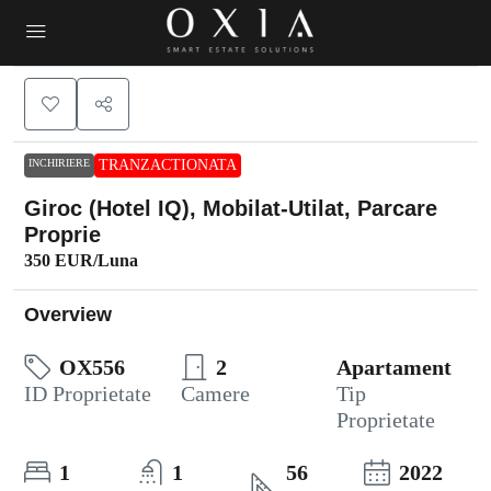
INCHIRIERE
TRANZACTIONATA
Giroc (Hotel IQ), Mobilat-Utilat, Parcare
Proprie
350 EUR
/Luna
Overview
OX556
2
Apartament
ID Proprietate
Camere
Tip
Proprietate
1
1
56
2022