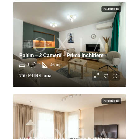
INCHIRIERE
Paltim – 2 Camere – Prima inchiriere
1
1
46
mp
750 EUR
/Luna
INCHIRIERE