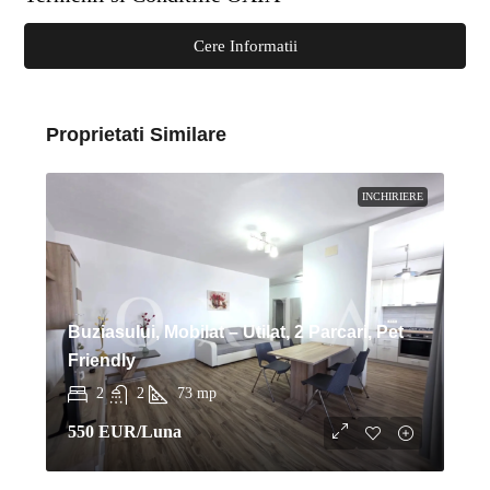
Cere Informatii
Proprietati Similare
INCHIRIERE
Buziasului, Mobilat – Utilat, 2 Parcari, Pet
Friendly
2
2
73
mp
550 EUR
/Luna