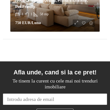
Nord One Bradiceanu, Prima Inchiriere,
Pet Friedly
1
1
58
mp
750 EUR
/Luna
Afla unde, cand si la ce pret!
Te tinem la curent cu cele mai noi trenduri
imobiliare