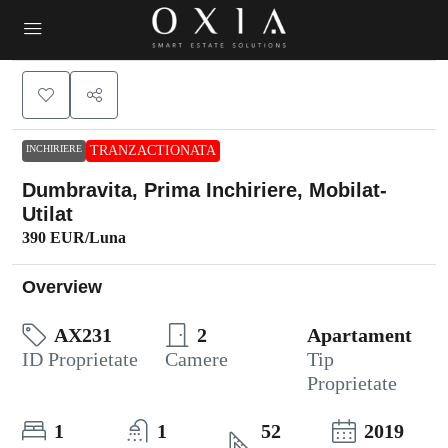
INCHIRIERE
TRANZACTIONATA
Dumbravita, Prima Inchiriere, Mobilat-
Utilat
390 EUR
/Luna
Overview
AX231
2
Apartament
ID Proprietate
Camere
Tip
Proprietate
1
1
52
2019