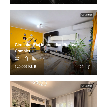
VANZARE
Girocului, Etaj Intermediar, Renovat
Complet
1
1
50
mp
120.000 EUR
VANZARE