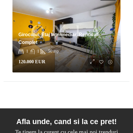
Girocului, Etaj Intermediar, Renovat
Complet
1
1
50
mp
120.000 EUR
Afla unde, cand si la ce pret!
Te tinem la curent cu cele mai noi trenduri