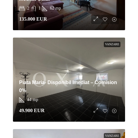
2
1
62
mp
135.000 EUR
VANZARE
Piata Maria- Disponibil Imediat – Comision
0%
44
mp
49.900 EUR
VANZARE