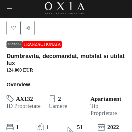
VANZARE
TRANZACTIONATA
Dumbravita, decomandat, mobilat si utilat
lux
124.000 EUR
Overview
AX132
2
Apartament
ID Proprietate
Camere
Tip
Proprietate
1
1
51
2022