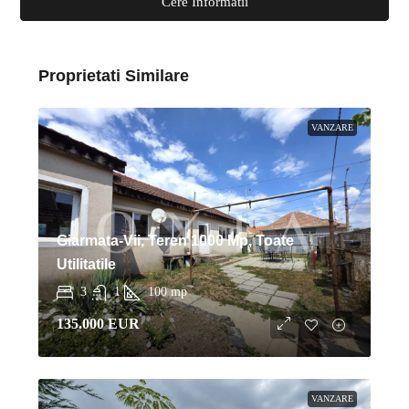
Cere Informatii
Proprietati Similare
VANZARE
Giarmata-Vii, Teren 1000 Mp, Toate
Utilitatile
3
1
100
mp
135.000 EUR
VANZARE