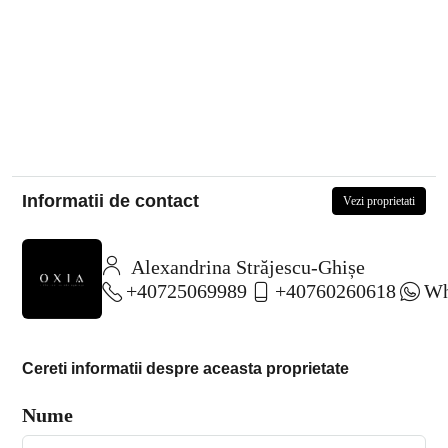
Informatii de contact
Vezi proprietati
Alexandrina Străjescu-Ghișe
+40725069989
+40760260618
Wh
Cereti informatii despre aceasta proprietate
Nume