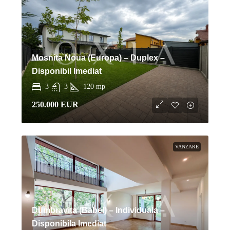
Mosnita Noua (Europa) – Duplex –
Disponibil Imediat
3
3
120
mp
250.000 EUR
VANZARE
Dumbravita (Babel) – Individuala –
Disponibila Imediat