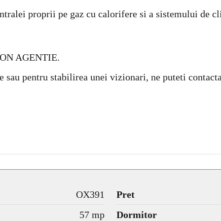
tralei proprii pe gaz cu calorifere si a sistemului de cl
ION AGENTIE.
e sau pentru stabilirea unei vizionari, ne puteti contac
OX391
Pret
57 mp
Dormitor