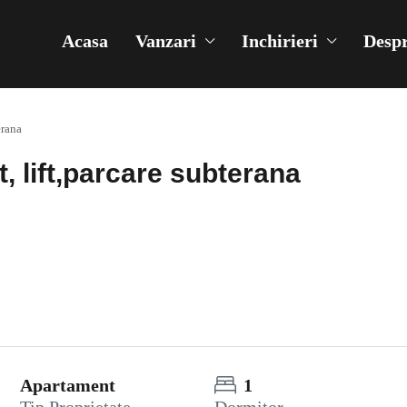
Acasa
Vanzari
Inchirieri
Despr
erana
 lift,parcare subterana
Apartament
1