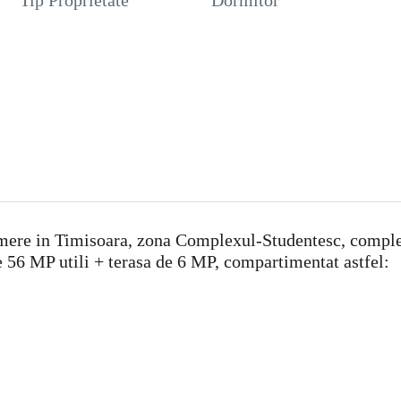
Tip Proprietate
Dormitor
mere in Timisoara, zona Complexul-Studentesc, complex 
 56 MP utili + terasa de 6 MP, compartimentat astfel: