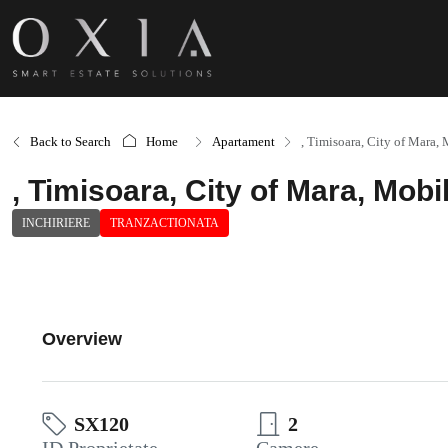
Back to Search
Home
Apartament
, Timisoara, City of Mara, 
, Timisoara, City of Mara, Mobil
INCHIRIERE
TRANZACTIONATA
Overview
SX120
2