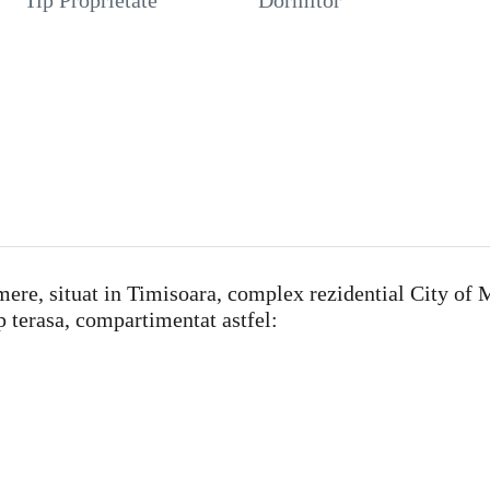
Tip Proprietate
Dormitor
re, situat in Timisoara, complex rezidential City of Mar
 terasa, compartimentat astfel: