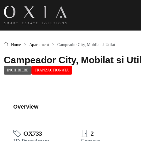
Home
Apartament
Campeador City, Mobilat si Utilat
Campeador City, Mobilat si Uti
INCHIRIERE
TRANZACTIONATA
Overview
OX733
2