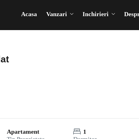
Acasa
Vanzari
Inchirieri
Despr
lat
Apartament
1