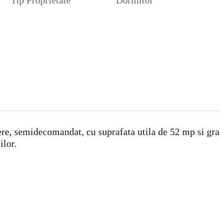
Tip Proprietate
Dormitor
, semidecomandat, cu suprafata utila de 52 mp si gradi
ilor.