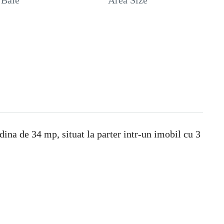
Baie
Area Size
na de 34 mp, situat la parter intr-un imobil cu 3