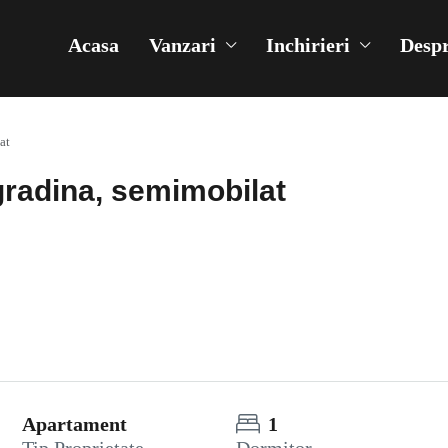
Acasa
Vanzari
Inchirieri
Despr
at
radina, semimobilat
Apartament
1