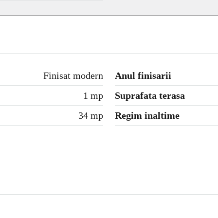
Finisat modern
Anul finisarii
1 mp
Suprafata terasa
34 mp
Regim inaltime