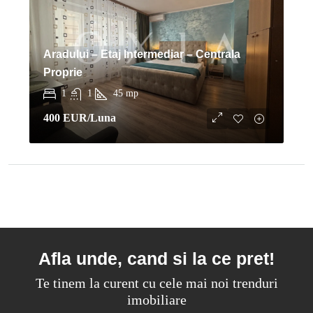
Aradului – Etaj Intermediar – Centrala
Proprie
1
1
45
mp
400 EUR
/Luna
Afla unde, cand si la ce pret!
Te tinem la curent cu cele mai noi trenduri
imobiliare