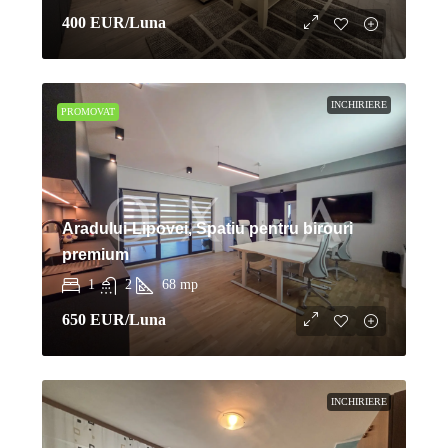
400 EUR
/Luna
INCHIRIERE
PROMOVAT
Aradului-Lipovei, Spatiu pentru birouri
premium
1
2
68
mp
650 EUR
/Luna
INCHIRIERE