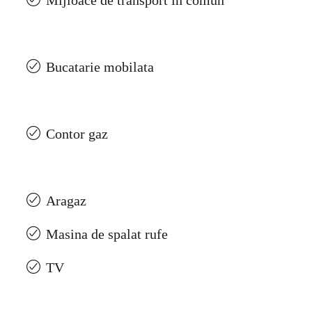
Mijloace de transport in comun
Bucatarie mobilata
Contor gaz
Aragaz
Masina de spalat rufe
TV