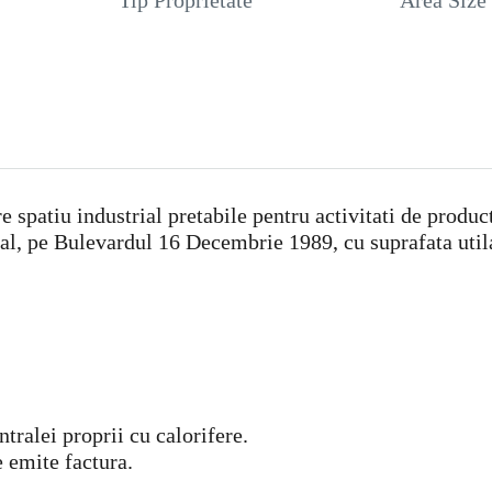
Tip Proprietate
Area Size
patiu industrial pretabile pentru activitati de productie
tral, pe Bulevardul 16 Decembrie 1989, cu suprafata uti
tralei proprii cu calorifere.
e emite factura.