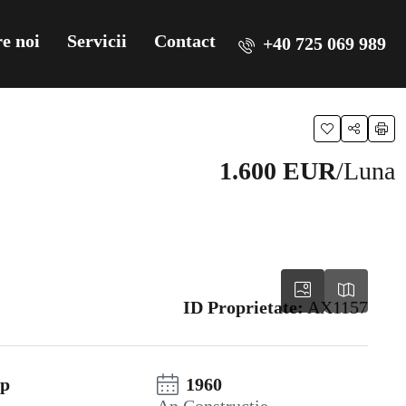
e noi
Servicii
Contact
+40 725 069 989
1.600 EUR
/Luna
ID Proprietate:
AX1157
mp
1960