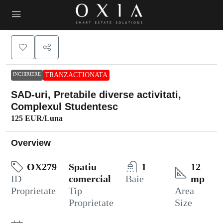
INCHIRIERE
TRANZACTIONATA
SAD-uri, Pretabile diverse activitati,
Complexul Studentesc
125 EUR
/Luna
Overview
OX279
Spatiu
1
12
ID
comercial
Baie
mp
Proprietate
Tip
Area
Proprietate
Size