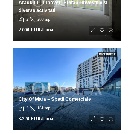
Aradului – Lipovei , Pretabil investitie si
diverse activitati
2
209
mp
2.000 EUR
/Luna
INCHIRIERE
City Of Mara – Spatii Comerciale
3
161
mp
3.220 EUR
/Luna