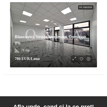
INCHIRIERE
Blascovici, Strada Maslinului, Comision
0%
78
mp
780 EUR
/Luna
Afla unde, cand si la ce pret!