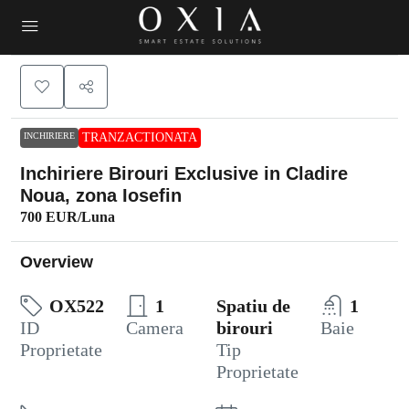
INCHIRIERE
TRANZACTIONATA
Inchiriere Birouri Exclusive in Cladire
Noua, zona Iosefin
700 EUR
/Luna
Overview
OX522
1
Spatiu de
1
ID
Camera
birouri
Baie
Proprietate
Tip
Proprietate