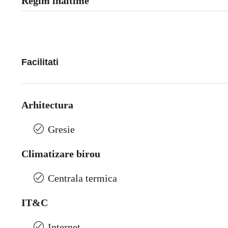
Regim inaltime
Facilitati
Arhitectura
Gresie
Climatizare birou
Centrala termica
IT&C
Internet