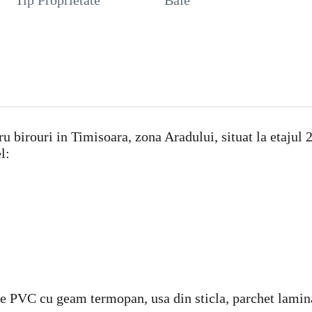
Tip Proprietate
Baie
u birouri in Timisoara, zona Aradului, situat la etajul 
l:
 PVC cu geam termopan, usa din sticla, parchet laminat,